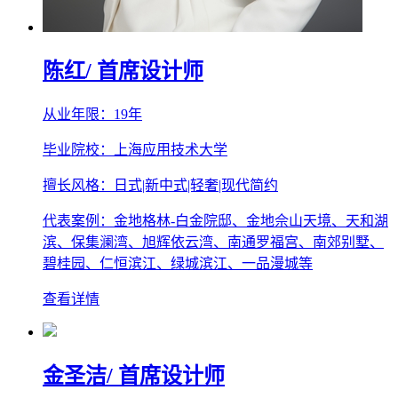
陈红
/ 首席设计师
从业年限：19年
毕业院校：上海应用技术大学
擅长风格：日式|新中式|轻奢|现代简约
代表案例：金地格林-白金院邸、金地佘山天境、天和湖
滨、保集澜湾、旭辉依云湾、南通罗福宫、南郊别墅、
碧桂园、仁恒滨江、绿城滨江、一品漫城等
查看详情
金圣洁
/ 首席设计师