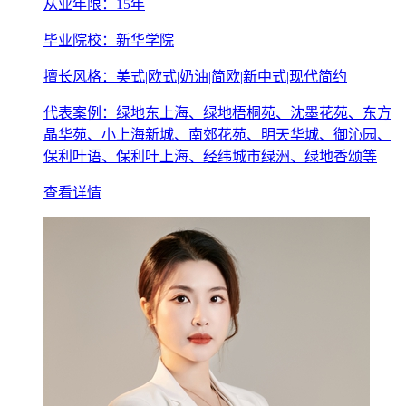
从业年限：15年
毕业院校：新华学院
擅长风格：美式|欧式|奶油|简欧|新中式|现代简约
代表案例：绿地东上海、绿地梧桐苑、沈墨花苑、东方
晶华苑、小上海新城、南郊花苑、明天华城、御沁园、
保利叶语、保利叶上海、经纬城市绿洲、绿地香颂等
查看详情