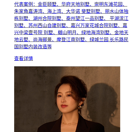
代表案例：金臣颐墅、华府天地别墅、崇明东滩花园、
朱家角嘉涛湾、海上湾、大华诺 斐墅别墅、丽水山体独
栋别墅、湖州合院别墅、泰州望江一品别墅、 平湖滨江
别墅、苏州西山自建别墅、嘉兴万家花城合院别墅、嘉
兴中梁壹号院 别墅、樾山明月、绿地海湾别墅、金地天
地云墅、尚海郦景、摩登江南别墅、绿城兰园.长乐路民
国别墅内装改造等
查看详情