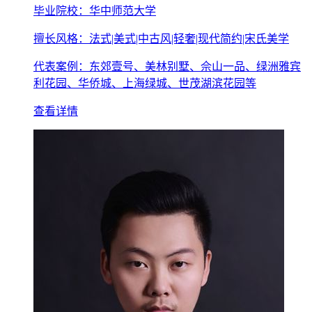
毕业院校：华中师范大学
擅长风格：法式|美式|中古风|轻奢|现代简约|宋氏美学
代表案例：东郊壹号、美林别墅、佘山一品、绿洲雅宾
利花园、华侨城、上海绿城、世茂湖滨花园等
查看详情