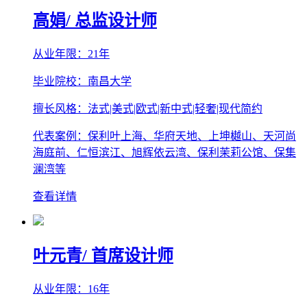
高娟
/ 总监设计师
从业年限：21年
毕业院校：南昌大学
擅长风格：法式|美式|欧式|新中式|轻奢|现代简约
代表案例：保利叶上海、华府天地、上坤樾山、天河尚
海庭前、仁恒滨江、旭辉依云湾、保利茉莉公馆、保集
澜湾等
查看详情
叶元青
/ 首席设计师
从业年限：16年