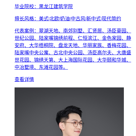
毕业院校：黑龙江建筑学院
擅长风格：美式|北欧|奶油|中古风|新中式|现代简约
代表案例：翠湖天地、南郊别墅、汇贤居、汤臣豪园、
世纪公园、陆家嘴锦绣前程、仁恒滨江、金色家园、静
安府、大华梧桐院、盘龙天地、华丽家族、香梅花园、
陆家嘴中央公寓、古北中央公园、汤臣高尔夫、大唐盛
世花园、锦绣天第、大上海国际花园、大华颐和华城、
中冶墅境、东滩花园等。
查看详情