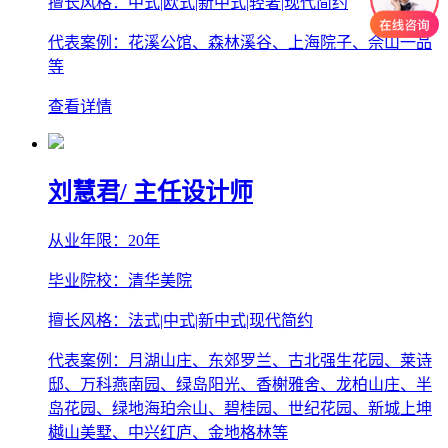
擅长风格：中式|欧式|新中式|轻奢|现代简约
代表案例：花溪公馆、森林溪谷、上海院子、佘山一品
等
查看详情
刘慧君
/ 主任设计师
从业年限：20年
毕业院校：清华美院
擅长风格：法式|中式|新中式|现代简约
代表案例：月湖山庄、东郊罗兰、古北强生花园、莱诗
邸、万科燕南园、绿岛阳光、香榭雅舍、龙柏山庄、半
岛花园、绿地海珀佘山、碧桂园、世纪花园、新城上坤
樾山美墅、中兴红庐、金地格林等