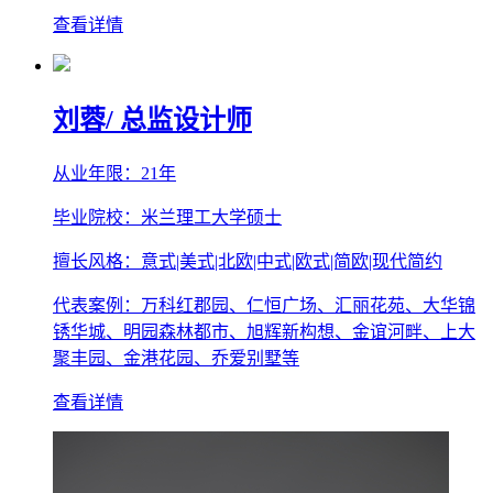
查看详情
刘蓉
/ 总监设计师
从业年限：21年
毕业院校：米兰理工大学硕士
擅长风格：意式|美式|北欧|中式|欧式|简欧|现代简约
代表案例：万科红郡园、仁恒广场、汇丽花苑、大华锦
锈华城、明园森林都市、旭辉新构想、金谊河畔、上大
聚丰园、金港花园、乔爱别墅等
查看详情