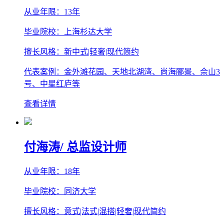
从业年限：13年
毕业院校：上海杉达大学
擅长风格：新中式|轻奢|现代简约
代表案例：金外滩花园、天地北湖湾、尚海郦景、佘山3
号、中星红庐等
查看详情
付海涛
/ 总监设计师
从业年限：18年
毕业院校：同济大学
擅长风格：意式|法式|混搭|轻奢|现代简约