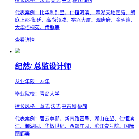
擅长风格：法式|美式|中式|现代简约
代表案例：比华利别墅、仁恒河滨、 翠湖天地嘉苑、朗
庭上郡·御廷、高尚领域、裕兴大厦、观唐府、金玥湾、
大华梧桐苑、传麒等
查看详情
纪然
/ 总监设计师
从业年限：22年
毕业院校：青岛大学
擅长风格：意式|法式|中古风|极简
代表案例：碧云尊邸、新南路壹号、湖山在望、仁恒滨
江、御湖园、华敏世纪、西郊庄园、滨江壹号院、国际
丽都等