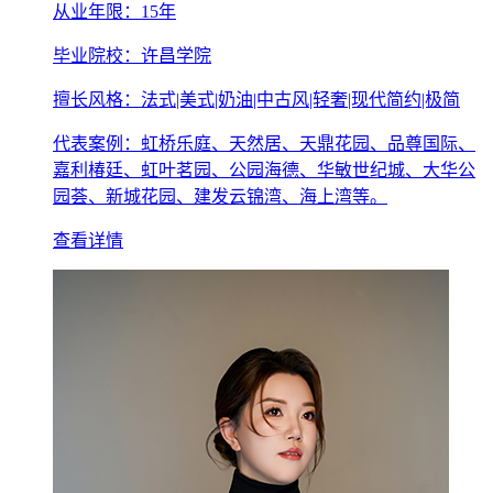
从业年限：15年
毕业院校：许昌学院
擅长风格：法式|美式|奶油|中古风|轻奢|现代简约|极简
代表案例：虹桥乐庭、天然居、天鼎花园、品尊国际、
嘉利椿廷、虹叶茗园、公园海德、华敏世纪城、大华公
园荟、新城花园、建发云锦湾、海上湾等。
查看详情