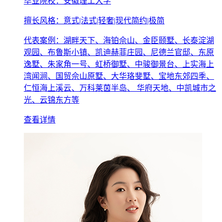
毕业院校：安徽理工大学
擅长风格：意式|法式|轻奢|现代简约|极简
代表案例：湖畔天下、海铂佘山、金臣颐墅、长泰淀湖
观园、布鲁斯小镇、凯迪赫菲庄园、尼德兰官邸、东原
逸墅、朱家角一号、虹桥御墅、中骏御景台、上实海上
湾闻涧、国贸佘山原墅、大华珞斐墅、宝地东郊四季、
仁恒海上溪云、万科莱茵半岛、 华府天地、中凯城市之
光、云锦东方等
查看详情