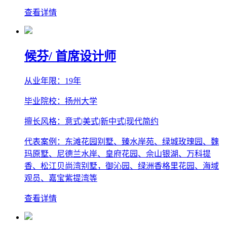
查看详情
候芬
/ 首席设计师
从业年限：19年
毕业院校：扬州大学
擅长风格：意式|美式|新中式|现代简约
代表案例：东滩花园别墅、臻水岸苑、绿城玫瑰园、魏
玛原墅、尼德兰水岸、皇府花园、佘山银湖、万科提
香、松江贝尚湾别墅，御沁园、绿洲香格里花园、海域
观员、嘉宝紫提湾等
查看详情